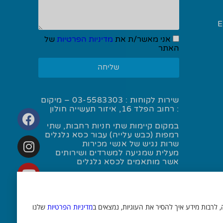
Eliwel
אני מאשר/ת את
מדיניות הפרטיות
של
האתר
שליחה
שירות לקוחות :
03-5583303
– מיקום
: רחוב הפלד 16, איזור תעשייה חולון
במקום קיימות שתי חניות רחבות, שתי
רמפות (כבש עלייה) עבור כסא גלגלים
שרות נגיש של אנשי מכירות
מעלית שמגיעה למשרדים ושירותים
אשר מותאמים לכסא גלגלים
מדיניות הפרטיות
שלנו
משרד פרסום