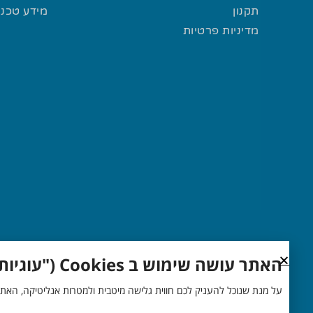
תקנון
מידע טכני
מדיניות פרטיות
האתר עושה שימוש ב Cookies ("עוגיות")
על מנת שנוכל להעניק לכם חווית גלישה מיטבית ולמטרות אנליטיקה, האתר עושה שימוש ב"עוגיות" (Cookies) שלה ושל צדדים שלישיים. מידע נוסף והר
© כל הזכויות שמורות אור שי