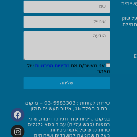
שייתית
ל שוק
 ההלחמה בשנת 2025 ותחילת
Eliwel
אני מאשר/ת את
מדיניות הפרטיות
של
האתר
שליחה
שירות לקוחות :
03-5583303
– מיקום
: רחוב הפלד 16, איזור תעשייה חולון
במקום קיימות שתי חניות רחבות, שתי
רמפות (כבש עלייה) עבור כסא גלגלים
שרות נגיש של אנשי מכירות
מעלית שמגיעה למשרדים ושירותים