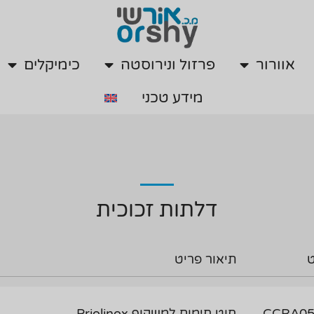
אוורור
פרזול ונירוסטה
כימיקלים
מידע טכני
אוורור
פרזול ונירוסטה
כימיקלים
מידע טכני
דלתות זכוכית
תיאור פריט
CCRA05
חוט חימום למשקוף Priolinox