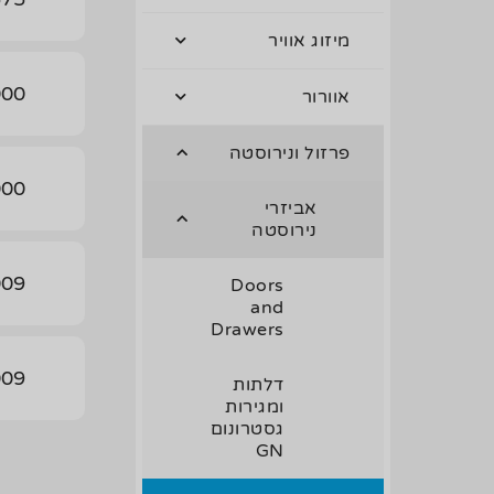
מיזוג אוויר
00/R
אוורור
פרזול ונירוסטה
00/L
אביזרי
נירוסטה
09/R
Doors
and
Drawers
09/L
דלתות
ומגירות
גסטרונום
GN