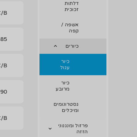
דלתות
זכוכית
C/B
אשפה /
קפה
85
כיורים
כיור
C/B
עגול
כיור
מרובע
90
גסטרונומים
ומיכלים
C/B
פרזול ומנגנוני
הזזה