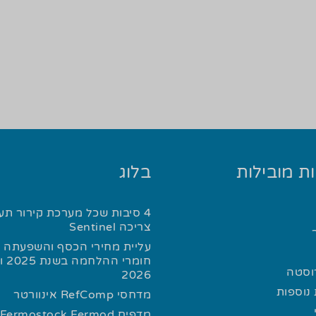
ת מובילות
בלוג
4 סיבות שכל מערכת קירור תע
צריכה Sentinel
עליית מחירי הכסף והשפעתה ע
חומרי
רוסטה
2026
נוספות
מדחסי RefComp אינוורטר
מדפים Fermostock Fermod