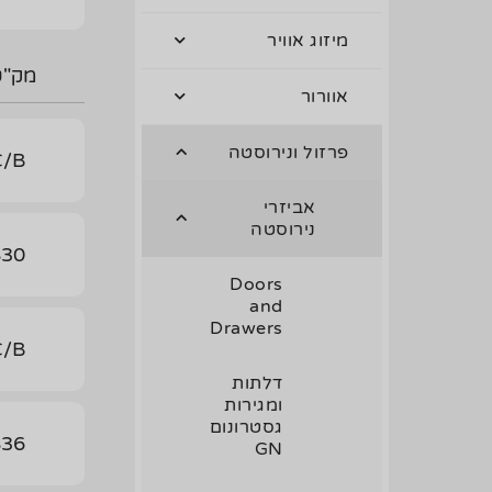
מיזוג אוויר
מק"ט
אוורור
פרזול ונירוסטה
C/B
אביזרי
נירוסטה
830
Doors
and
Drawers
C/B
דלתות
ומגירות
גסטרונום
836
GN