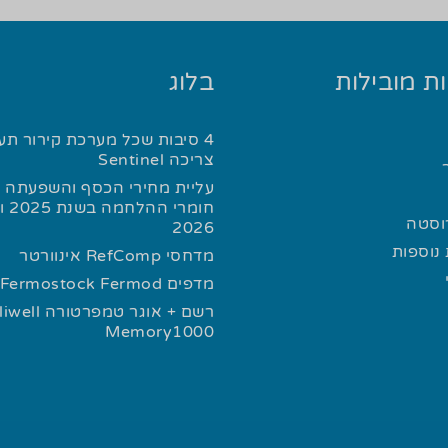
ת מובילות
בלוג
4 סיבות שכל מערכת קירור תע
צריכה Sentinel
עליית מחירי הכסף והשפעתה ע
חומרי
רוסטה
2026
נוספות
מדחסי RefComp אינוורטר
מדפים Fermostock Fermod
רשם + אוגר טמפרטורה l
Memory1000