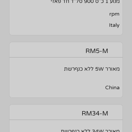
מנוע 1 כ"ס 900 סל"ד חד פאזי
rpm
Italy
RM5-M
מאורר 5W ללא כנףרשת
China
RM34-M
מאורר 34W ללא כנףרשת