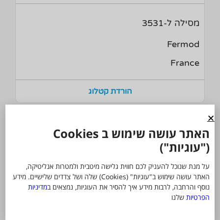
מסילה ל-3531
Fermod
France
הורדת קטלוג
1254103
האתר עושה שימוש ב Cookies
("עוגיות")
מסילה ל-3532
על מנת שנוכל להעניק לכם חווית גלישה מיטבית ולמטרות אנליטיקה,
האתר עושה שימוש ב"עוגיות" (Cookies) שלה ושל צדדים שלישיים. מידע
Fermod
נוסף והרחבה, לרבות מידע איך להסיר את העוגיות, נמצאים ב
מדיניות
הפרטיות
שלנו
France